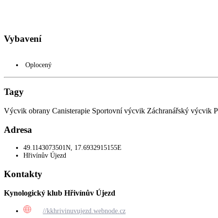
Vybavení
Oplocený
Tagy
Výcvik obrany
Canisterapie
Sportovní výcvik
Záchranářský výcvik
P
Adresa
49.1143073501N, 17.6932915155E
Hřivínův Újezd
Kontakty
Kynologický klub Hřivínův Újezd
//kkhrivinuvujezd.webnode.cz