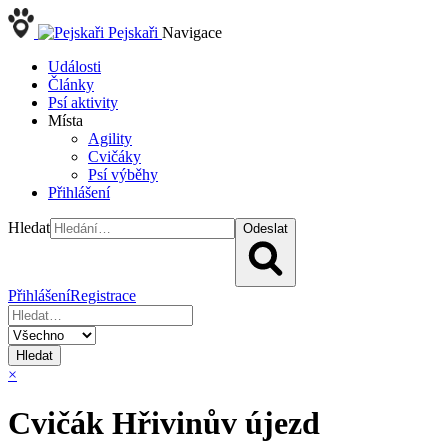
Pejskaři
Navigace
Události
Články
Psí aktivity
Místa
Agility
Cvičáky
Psí výběhy
Přihlášení
Hledat
Odeslat
Přihlášení
Registrace
Hledat
×
Cvičák Hřivinův újezd