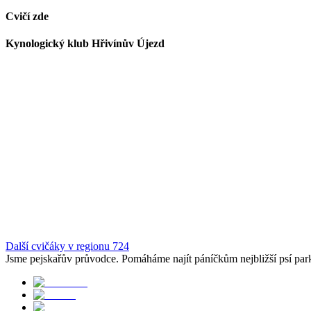
Cvičí zde
Kynologický klub Hřivínův Újezd
Další cvičáky v regionu 724
Jsme pejskařův průvodce. Pomáháme najít páníčkům nejbližší psí park, 