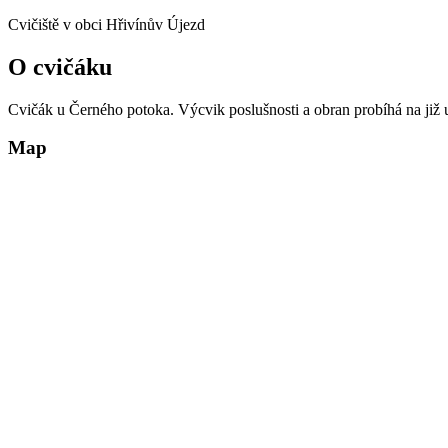
Cvičiště v obci Hřivínův Újezd
O cvičáku
Cvičák u Černého potoka. Výcvik poslušnosti a obran probíhá na již ud
Map