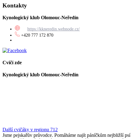
Kontakty
Kynologický klub Olomouc-Neředín
https://kkneredin.webnode.cz/
+420 777 172 870
Cvičí zde
Kynologický klub Olomouc-Neředín
Další cvičáky v regionu 712
Jsme pejskařův průvodce. Pomáháme najít páníčkům nejbližší psí