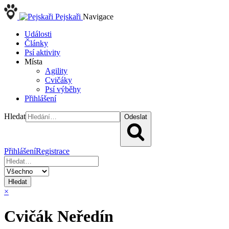
Pejskaři
Navigace
Události
Články
Psí aktivity
Místa
Agility
Cvičáky
Psí výběhy
Přihlášení
Hledat
Odeslat
Přihlášení
Registrace
Hledat
×
Cvičák Neředín