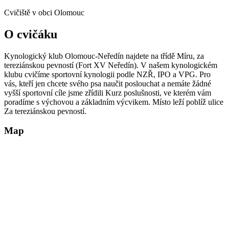
Cvičiště v obci Olomouc
O cvičáku
Kynologický klub Olomouc-Neředín najdete na třídě Míru, za
tereziánskou pevností (Fort XV Neředín). V našem kynologickém
klubu cvičíme sportovní kynologii podle NZŘ, IPO a VPG. Pro
vás, kteří jen chcete svého psa naučit poslouchat a nemáte žádné
vyšší sportovní cíle jsme zřídili Kurz poslušnosti, ve kterém vám
poradíme s výchovou a základním výcvikem. Místo leží poblíž ulice
Za tereziánskou pevností.
Map