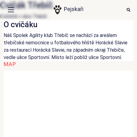
Cvičák Třebíč
HLEDAT
Ode
Pejskaři
Cvičiště v obci Třebíč
O cvičáku
Události
Náš Spolek Agility klub Třebíč se nachází za areálem
Články
třebíčské nemocnice u fotbalového hřiště Horácké Slavie
za restaurací Horácká Slavie, na západním okraji Třebíče,
Psí aktivity
vedle ulice Sportovní. Místo leží poblíž ulice Sportovní.
MAP
Místa
Přihlášení