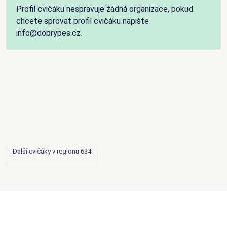
Profil cvičáku nespravuje žádná organizace, pokud
chcete sprovat profil cvičáku napište
info@dobrypes.cz.
Další cvičáky v regionu 634