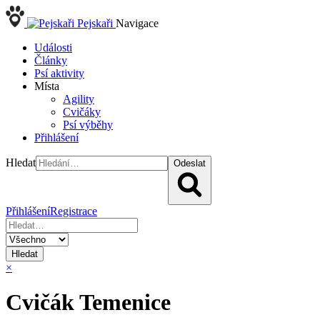
Pejskaři
Navigace
Události
Články
Psí aktivity
Místa
Agility
Cvičáky
Psí výběhy
Přihlášení
Hledat
Odeslat
Přihlášení
Registrace
Hledat
×
Cvičák Temenice