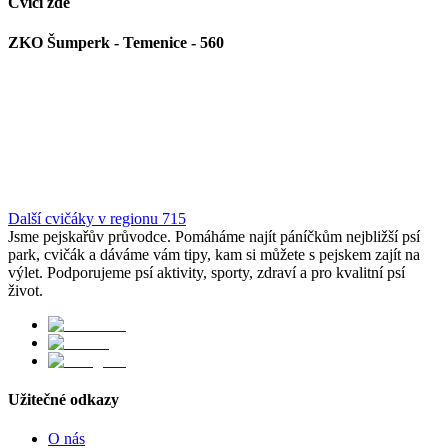
Cvičí zde
ZKO Šumperk - Temenice - 560
Další cvičáky v regionu 715
Jsme pejskařův průvodce. Pomáháme najít páníčkům nejbližší psí
park, cvičák a dáváme vám tipy, kam si můžete s pejskem zajít na
výlet. Podporujeme psí aktivity, sporty, zdraví a pro kvalitní psí
život.
Užitečné odkazy
O nás