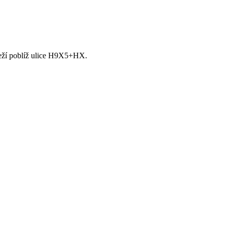
 leží poblíž ulice H9X5+HX.