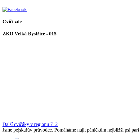
Cvičí zde
ZKO Velká Bystřice - 015
Další cvičáky v regionu 712
Jsme pejskařův průvodce. Pomáháme najít páníčkům nejbližší psí park, 