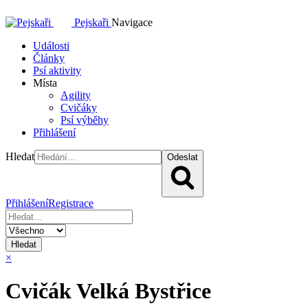
Pejskaři
Navigace
Události
Články
Psí aktivity
Místa
Agility
Cvičáky
Psí výběhy
Přihlášení
Hledat
Odeslat
Přihlášení
Registrace
Hledat
×
Cvičák Velká Bystřice