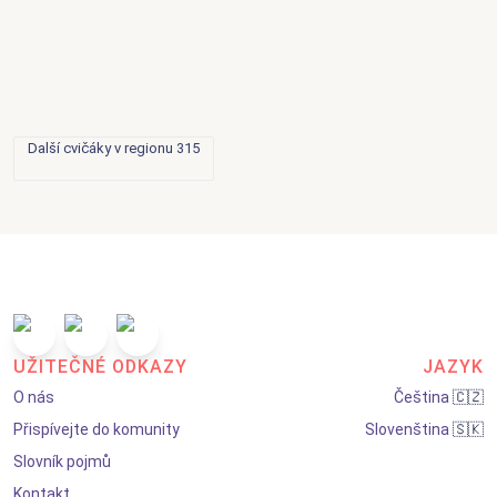
Další cvičáky v regionu 315
UŽITEČNÉ ODKAZY
JAZYK
O nás
Čeština
🇨🇿
Přispívejte do komunity
Slovenština
🇸🇰
Slovník pojmů
Kontakt