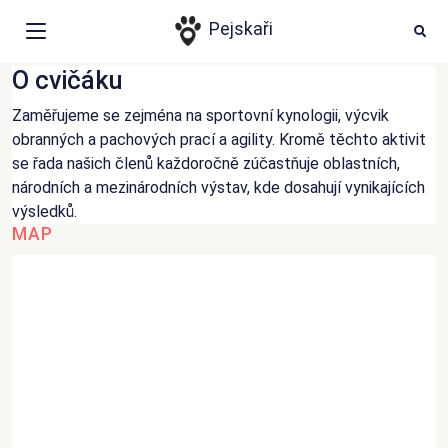
Cvičák Vimperk
HLEDAT
Ode
Pejskaři
Cvičiště v obci Vimperk
O cvičáku
Události
Zaměřujeme se zejména na sportovní kynologii, výcvik
Články
obranných a pachových prací a agility. Kromě těchto aktivit
se řada našich členů každoročně zúčastňuje oblastních,
Psí aktivity
národních a mezinárodních výstav, kde dosahují vynikajících
Místa
výsledků.
MAP
Přihlášení