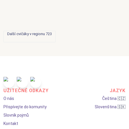
Další cvičáky v regionu 723
UŽITEČNÉ ODKAZY
JAZYK
O nás
Čeština
🇨🇿
Přispívejte do komunity
Slovenština
🇸🇰
Slovník pojmů
Kontakt