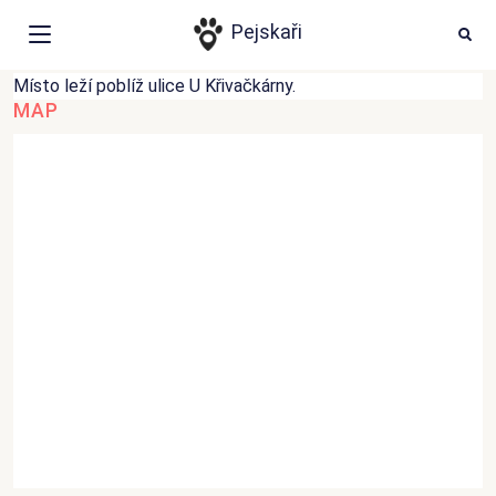
Cvičák Tureni
HLEDAT
Ode
Pejskaři
Cvičiště v obci Vsetín
Místo leží poblíž ulice U Křivačkárny.
Události
MAP
Články
Psí aktivity
Místa
Přihlášení