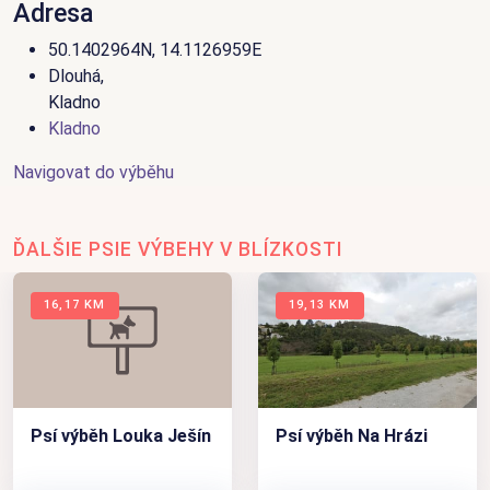
Adresa
50.1402964N, 14.1126959E
Dlouhá,
Kladno
Kladno
Navigovat do výběhu
ĎALŠIE PSIE VÝBEHY V BLÍZKOSTI
16,17 KM
19,13 KM
Psí výběh Louka Ješín
Psí výběh Na Hrázi