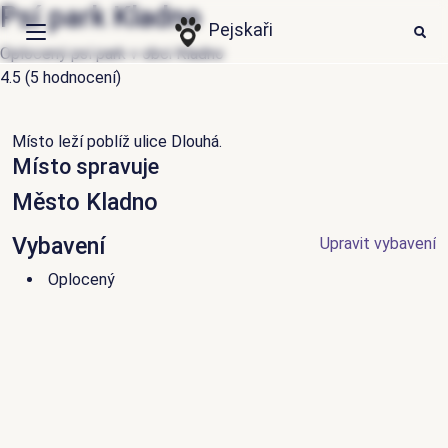
Psí park Kladno
HLEDAT
Ode
Pejskaři
Oplocený psí park v obci Kladno
4.5
(5 hodnocení)
Události
Články
Místo leží poblíž ulice Dlouhá.
Místo spravuje
Psí aktivity
Město Kladno
Místa
Vybavení
Upravit vybavení
Přihlášení
Oplocený