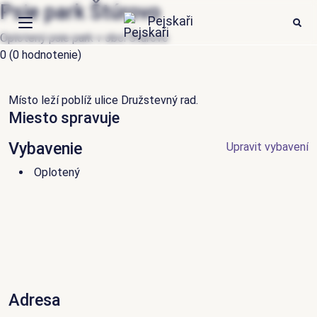
Psie park Štúrovo
HLEDAT
Ode
Pejskaři
Oplotený psie park v obci Štúrovo
0
(0 hodnotenie)
Události
Články
Místo leží poblíž ulice Družstevný rad.
Miesto spravuje
Psí aktivity
Vybavenie
Upravit vybavení
Místa
Oplotený
Přihlášení
Adresa