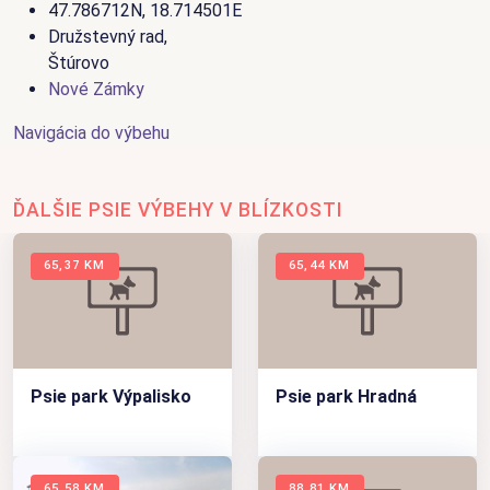
47.786712N, 18.714501E
Družstevný rad,
Štúrovo
Nové Zámky
Navigácia do výbehu
ĎALŠIE PSIE VÝBEHY V BLÍZKOSTI
65,37 KM
65,44 KM
Psie park Výpalisko
Psie park Hradná
65,58 KM
88,81 KM