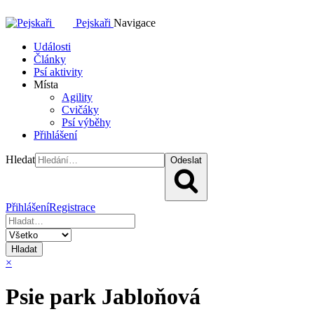
Pejskaři
Navigace
Události
Články
Psí aktivity
Místa
Agility
Cvičáky
Psí výběhy
Přihlášení
Hledat
Odeslat
Přihlášení
Registrace
Hladat
×
Psie park Jabloňová