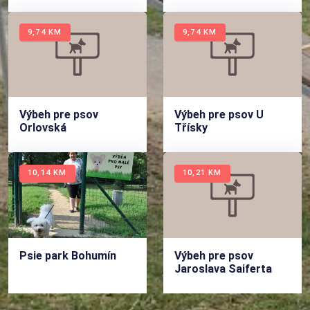
9,74 KM
9,74 KM
Výbeh pre psov
Výbeh pre psov U
Orlovská
Třísky
10,14 KM
10,21 KM
Psie park Bohumín
Výbeh pre psov
Jaroslava Saiferta