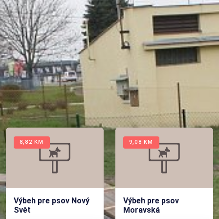
Adresa
49.878529N, 18.436153E
F. S. Tůmy,
Orlová
Karviná
Navigácia do výbehu
ĎALŠIE PSIE VÝBEHY V BLÍZKOSTI
8,82 KM
9,08 KM
Výbeh pre psov Nový
Výbeh pre psov
Svět
Moravská