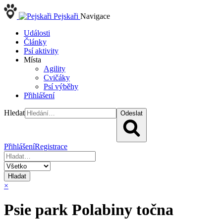
Pejskaři
Navigace
Události
Články
Psí aktivity
Místa
Agility
Cvičáky
Psí výběhy
Přihlášení
Hledat
Odeslat
Přihlášení
Registrace
Hladat
×
Psie park Polabiny točna