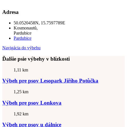
Adresa
50.0520458N, 15.7597789E
Kosmonautů,
Pardubice
Pardubice
Navigácia do výbehu
Ďalšie psie výbehy v blízkosti
1,11 km
Výbeh pre psov Lesopark Jiřího Potůčka
1,25 km
Výbeh pre psov Lonkova
1,92 km
Výbeh pre psov u dálnice