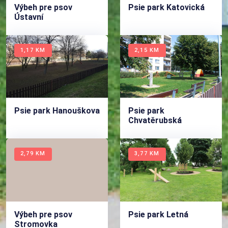
Výbeh pre psov
Psie park Katovická
Ústavní
1,17 KM
2,15 KM
Psie park Hanouškova
Psie park
Chvatěrubská
2,79 KM
3,77 KM
Výbeh pre psov
Psie park Letná
Stromovka