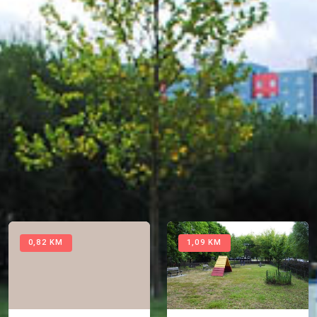
Adresa
50.129451N, 14.416813E
Ratibořská,
Praha 8
Praha 8
Navigácia do výbehu
ĎALŠIE PSIE VÝBEHY V BLÍZKOSTI
0,82 KM
1,09 KM